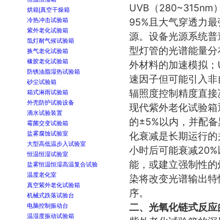
UVB（280~315n
烘箱|真空干燥箱
95%且大气穿透力
冷热冲击试验箱
紫外老化试验箱
源。设备光源系统普遍
氙灯耐气候试验箱
型灯管的光谱能量分
换气老化试验箱
橡胶老化试验箱
外材料的加速模拟；U
防锈油脂湿热试验箱
速因子但可能引入非
砂尘试验箱
辐照度控制精度直接
箱式淋雨试验箱
外壳防护试验设备
现代紫外老化试验箱
滴水试验装置
的±5%以内，并配
霉菌交变试验箱
盐雾腐蚀试验室
化衰减是长期运行的
大型高低温步入试验室
小时后可能衰减20
恒温恒湿试验室
能，或建立强制性的
盐雾恒温恒湿高温复合试验
温度老化室
染将改变光谱输出特性，
真空紫外老化试验箱
序。
机械式跌落试验台
二、光氧化链式反应
电脑控制振动台
温湿度振动试验箱