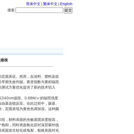
简体中文
|
繁体中文
|
English
搜索
服务中心
咨询通话
联建模
的宏观表征。然而，在涂料、塑料及纺
的早期失效判据。黄变指数与累积辐照
的测试方案优化提供了新的技术切入
0nm波段、0.68W/㎡的辐照强度
自由基连锁反应。在此过程中，羰基、
动，宏观表现为黄色色调加深。这种颜
阶段，材料表面的光敏基团浓度较高，
于饱和，同时表面氧化层对深层紫外线
料表面发生粉化或龟裂，粗糙表面对光