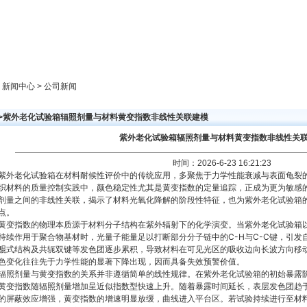
新闻中心
产品展示
成功案例
人才策略
> 新闻中心 > 公司新闻
>>紫外老化试验箱辐照剂量与材料黄变指数非线性关联建模
紫外老化试验箱辐照剂量与材料黄变指数非线性关
时间：2026-6-23 16:21:23
紫外老化试验箱在材料耐候性评价中的传统应用，多聚焦于力学性能衰减与表面龟裂
织材料的质量控制实践中，颜色稳定性尤其是黄变指数的定量追踪，正成为更为敏感
剂量之间的非线性关联，揭示了材料光氧化降解的阶段性特征，也为紫外老化试验箱
点。
黄变指数的物理本质源于材料分子结构在紫外辐射下的化学演变。当紫外老化试验箱以34
持续作用于聚合物基材时，光量子能量足以打断部分分子链中的C-H与C-C键，引发
醌式结构及共轭双键等发色团逐步累积，导致材料在可见光区的吸收边向长波方向移
色变化往往先于力学性能的显著下降出现，因而具备失效预警价值。
辐照剂量与黄变指数的关系并非遵循简单的线性规律。在紫外老化试验箱的初始暴露
黄变指数随辐照剂量增加呈近似指数型快速上升。随着暴露时间延长，表层发色团趋
的屏蔽效应增强，黄变指数的增速明显放缓，曲线进入平台区。若试验持续进行至材