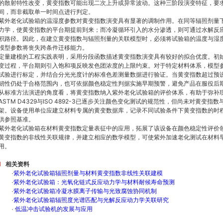
的散射特性改变，黄变指数可能出现二次上升或异常波动。这种三阶段演变特征，要
间，而非截取单一时间点进行判定。
紫外老化试验箱的温湿度参数对黄变指数演变具有显著的调制作用。在同等辐照剂量
力学，使黄变指数的平台期提前到来；而冷凝循环引入的水分渗透，则可通过水解反
积路径。因此，在建立黄变指数与辐照剂量的关联模型时，必须将试验箱的温度与湿
模型参数将丧失跨条件迁移能力。
定量建模的工程实践表明，采用分段函数描述黄变指数演变具有较好的拟合优度。初
变过程，平台期则引入饱和项反映发色团浓度的上限约束。对于特定材料体系，模型
试验进行标定，并结合分光光度计的标准色差测量数据进行验证。当黄变指数超过预
韧性仍处于合格范围内，也可依据颜色稳定性判据实施早期预警，避免产品在服役后
从标准方法演进的角度看，将黄变指数纳入紫外老化试验箱的评价体系，有助于弥补
ASTM D4329与ISO 4892-3已逐步关注颜色变化测试的规范性，但尚未对黄变
架。设备使用单位应建立材料专属的黄变数据库，记录不同试验条件下黄变指数的时
供参照基准。
紫外老化试验箱在材料黄变指数定量表征中的应用，拓展了该设备在颜色稳定性评价
黄变指数的非线性关联规律，并建立相应的数学模型，可使紫外加速老化测试在材料
用。
相关资料
·
紫外老化试验箱辐照剂量与材料黄变指数非线性关联建模
·
紫外老化试验箱：光氧化链式反应动力学与材料耐候寿命预测
·
紫外老化试验箱冷凝水膜离子传输与光致腐蚀协同机制
·
紫外老化试验箱辐照度光谱匹配与光解反应动力学关联研究
·
低温冲击试验机的发展与应用