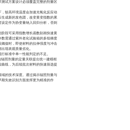
求测试方案设计必须覆盖完整的剂量区
下，较高环境温度会加速光氧化反应动
应生成新的发色团，改变黄变指数的累
度设定作为协变量纳入回归分析，否则
始阶段可采用指数增长函数刻画快速黄
参数需通过紫外老化试验箱的多组梯度
设阈值时，即使材料的拉伸强度与冲击
期出现表观质量劣化。
现行标准中单一性能判定的不足。
指数与辐照剂量的定量关联提出统一建模框
程曲线，为后续批次材料的快速筛选提
领域的技术深度。通过揭示辐照剂量与
早期失效识别方面发挥更为精准的作