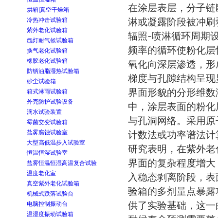
在涂层表层，分子链
烘箱|真空干燥箱
淋或凝露阶段被冲刷
冷热冲击试验箱
紫外老化试验箱
辐照-喷淋循环周期
氙灯耐气候试验箱
频率的循环使粉化层
换气老化试验箱
橡胶老化试验箱
氧化向深层渗透，形
防锈油脂湿热试验箱
梯度与孔隙结构呈现
砂尘试验箱
界面形貌的分形维数
箱式淋雨试验箱
外壳防护试验设备
中，涂层表面的粉化
滴水试验装置
与孔洞网络。采用原
霉菌交变试验箱
盐雾腐蚀试验室
计数法或功率谱法计
大型高低温步入试验室
研究表明，在紫外老
恒温恒湿试验室
界面的复杂程度增大
盐雾恒温恒湿高温复合试验
温度老化室
入稳态剥离阶段，表
真空紫外老化试验箱
验箱的多剂量点暴露
机械式跌落试验台
供了实验基础，这一
电脑控制振动台
温湿度振动试验箱