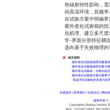
热辐射特性影响，需
间高湿环境，其频率
在试验方案中明确界
紫外老化试验箱的技
化机理、建立多尺度
学-界面分形特征耦
选向基于失效物理的
相关资料
·
紫外老化试验箱辐照剂量累
·
紫外老化试验箱辐照剂量与
·
紫外老化试验箱：光氧化链
·
紫外老化试验箱冷凝水膜离
·
低温冲击试验机的发展与应
在线留言
|
联系我们
|
仪器论坛
|
网站
版权所有
©
Copyright(c) Beijing Yashilin 
电话：010-68176855 6817858