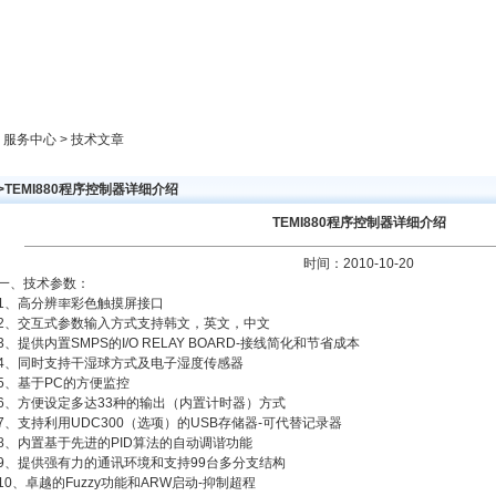
新闻中心
产品展示
成功案例
人才策略
> 服务中心 > 技术文章
>TEMI880程序控制器详细介绍
TEMI880程序控制器详细介绍
时间：2010-10-20
一、技术参数：
1、高分辨率彩色触摸屏接口
2、交互式参数输入方式支持韩文，英文，中文
3、提供内置SMPS的I/O RELAY BOARD-接线简化和节省成本
4、同时支持干湿球方式及电子湿度传感器
5、基于PC的方便监控
6、方便设定多达33种的输出（内置计时器）方式
7、支持利用UDC300（选项）的USB存储器-可代替记录器
8、内置基于先进的PID算法的自动调谐功能
9、提供强有力的通讯环境和支持99台多分支结构
10、卓越的Fuzzy功能和ARW启动-抑制超程