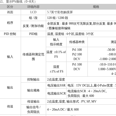
11、显示PV曲线（0~8天）
区分
详细内容
规格
画面
LCD
5.7
英寸彩色触摸屏
组
/
段
120
组
/ 1200
段
程序
全部反复
:
最多
999
次可无限反复
,
部分反复
:
最多
9
反复
/
附加功能
/
图像链接和编辑
PID
控制
PID
组
温度
,
湿度组
: 6
个区
,
温度组
: 3
个区
输入
传感器种类
测
指示精度
Pt1
100
-50.00
温度
±0.1% of
传感器和测定范
Pt2 100
-100.0
输入
FS
围
DCV
-1.000~2.00
Pt1 100
-10.0~110.0
湿度
DCV
1.000~5.000
±1% of FS
4~
控制输出
2
点温度
,
湿度
电压输出
SSR
电压
: 15V DC
以上
,
最小
Pulse
宽度
: 
输出
输出规格
电流输出
SCR : 4 ~ 20mA DC,
电流输出
SCR
负荷阻抗
:
最大
600
传送输出
2
点温度
,
湿度
,
输出形式
: PV, SP, MV
传送
输出信号
/
4 ~ 20mA DC /
最大
600
负荷阻抗