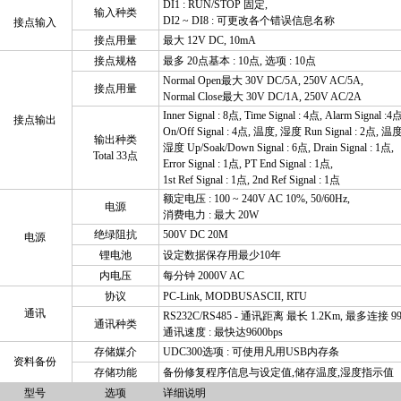
DI1 : RUN/STOP
固定
,
输入种类
DI2 ~ DI8 :
可更改各个错误信息名称
接点输入
接点用量
最大
12V DC, 10mA
接点规格
最多
20
点基本
: 10
点
,
选项
: 10
点
Normal Open
最大
30V DC/5A, 250V AC/5A,
接点用量
Normal Close
最大
30V DC/1A, 250V AC/2A
Inner Signal : 8
点
, Time Signal : 4
点
, Alarm Signal :4
接点输出
On/Off Signal : 4
点
,
温度
,
湿度
Run Signal : 2
点
,
温
输出种类
湿度
Up/Soak/Down Signal : 6
点
, Drain Signal : 1
点
,
Total 33
点
Error Signal : 1
点
, PT End Signal : 1
点
,
1st Ref Signal : 1
点
, 2nd Ref Signal : 1
点
额定电压
: 100 ~ 240V AC
10%, 50/60Hz,
电源
消费电力
:
最大
20W
绝绿阻抗
500V DC 20M
电源
锂电池
设定数据保存用最少
10
年
内电压
每分钟
2000V AC
协议
PC-Link, MODBUSASCII, RTU
通讯
RS232C/RS485 -
通讯距离 最长
1.2Km,
最多连接
9
通讯种类
通讯速度
:
最快达
9600bps
存储媒介
UDC300
选项
:
可使用凡用
USB
内存条
资料备份
存储功能
备份修复程序信息与设定值
,
储存温度
,
湿度指示值
型号
选项
详细说明