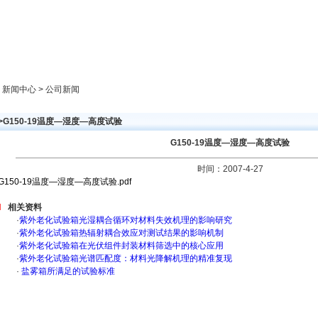
新闻中心
产品展示
成功案例
人才策略
> 新闻中心 > 公司新闻
>G150-19温度—湿度—高度试验
G150-19温度—湿度—高度试验
时间：2007-4-27
G150-19温度—湿度—高度试验.pdf
相关资料
·
紫外老化试验箱光湿耦合循环对材料失效机理的影响研究
·
紫外老化试验箱热辐射耦合效应对测试结果的影响机制
·
紫外老化试验箱在光伏组件封装材料筛选中的核心应用
·
紫外老化试验箱光谱匹配度：材料光降解机理的精准复现
·
盐雾箱所满足的试验标准