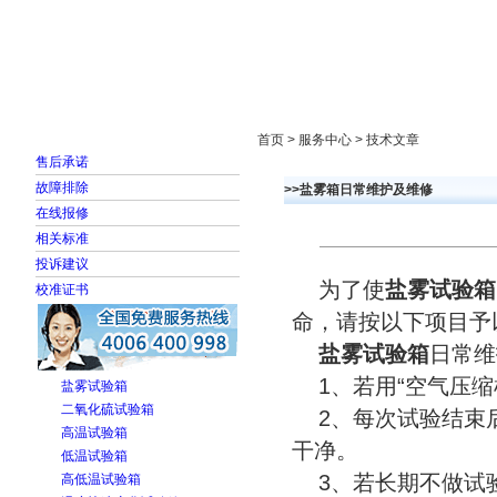
首页
走进雅士林
新闻中心
产品展示
首页 > 服务中心 > 技术文章
售后承诺
故障排除
>>盐雾箱日常维护及维修
在线报修
相关标准
投诉建议
为了使
盐雾试验箱
校准证书
命，请按以下项目予
盐雾试验箱
日常维
1、若用“空气压缩
盐雾试验箱
二氧化硫试验箱
2、每次试验结束后
高温试验箱
干净。
低温试验箱
3、若长期不做试验
高低温试验箱