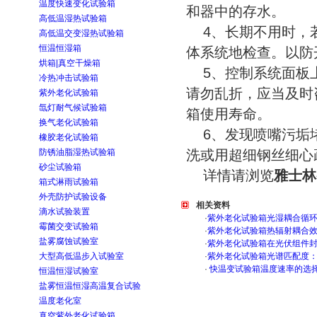
温度快速变化试验箱
和器中的存水。
高低温湿热试验箱
4、长期不用时，若
高低温交变湿热试验箱
恒温恒湿箱
体系统地检查。以防
烘箱|真空干燥箱
5、控制系统面板上
冷热冲击试验箱
请勿乱折，应当及时
紫外老化试验箱
氙灯耐气候试验箱
箱使用寿命。
换气老化试验箱
6、发现喷嘴污垢堵
橡胶老化试验箱
防锈油脂湿热试验箱
洗或用超细钢丝细心
砂尘试验箱
详情请浏览
雅士林
箱式淋雨试验箱
外壳防护试验设备
相关资料
滴水试验装置
·
紫外老化试验箱光湿耦合循
霉菌交变试验箱
·
紫外老化试验箱热辐射耦合
盐雾腐蚀试验室
·
紫外老化试验箱在光伏组件
大型高低温步入试验室
·
紫外老化试验箱光谱匹配度
·
快温变试验箱温度速率的选
恒温恒湿试验室
盐雾恒温恒湿高温复合试验
温度老化室
真空紫外老化试验箱