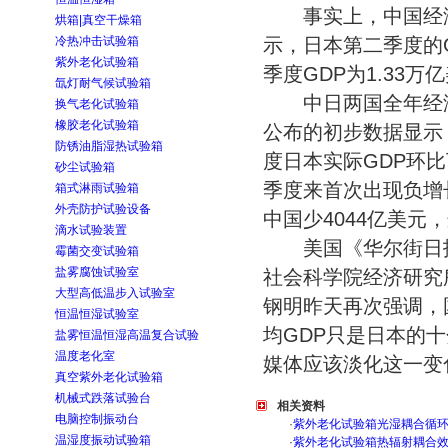
事实上，中国经济
烘箱|真空干燥箱
冷热冲击试验箱
示，日本第二季度的G
紫外老化试验箱
季度GDP为1.33万
氙灯耐气候试验箱
中日两国全年经济
换气老化试验箱
橡胶老化试验箱
公布的初步数据显示
防锈油脂湿热试验箱
度日本实际GDP环比
砂尘试验箱
季度来首次出现负增长
箱式淋雨试验箱
外壳防护试验设备
中国少4044亿美元
滴水试验装置
美国《华尔街日报》
霉菌交变试验箱
盐雾腐蚀试验室
社会科学院经济研究
大型高低温步入试验室
钢明昨天再次强调，
恒温恒湿试验室
均GDP只是日本的
盐雾恒温恒湿高温复合试验
温度老化室
媒体应该淡化这一变
真空紫外老化试验箱
机械式跌落试验台
相关资料
电脑控制振动台
·
紫外老化试验箱光湿耦合循
温湿度振动试验箱
·
紫外老化试验箱热辐射耦合