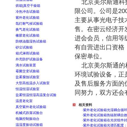
北京美尔斯通科技
烘箱|真空干燥箱
限公司。公司是20
冷热冲击试验箱
紫外老化试验箱
主要从事光电子技
氙灯耐气候试验箱
售。在密云经济开
换气老化试验箱
橡胶老化试验箱
进会会员，信用等级
防锈油脂湿热试验箱
有自营进出口资格
砂尘试验箱
箱式淋雨试验箱
保密单位。
外壳防护试验设备
北京美尔斯通的相
滴水试验装置
霉菌交变试验箱
环境试验设备，正
盐雾腐蚀试验室
及售后服务方面的
大型高低温步入试验室
恒温恒湿试验室
同努力，双方还会
盐雾恒温恒湿高温复合试验
温度老化室
相关资料
真空紫外老化试验箱
·
紫外老化试验箱光湿耦合循
机械式跌落试验台
·
紫外老化试验箱热辐射耦合
电脑控制振动台
·
紫外老化试验箱在光伏组件
温湿度振动试验箱
·
紫外老化试验箱光谱匹配度