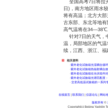
全国高考7日将拉
日)，南方地区雨水
将有高温；北方大部
古东部、东北等地有
高气温将在34—38℃
针对7日的天气，
温，局部地区的气温
续，江西、浙江、福
相关资料
·
紫外老化试验箱光湿耦合循
·
紫外老化试验箱热辐射耦合
·
紫外老化试验箱在光伏组件
·
紫外老化试验箱光谱匹配度
·
交变高低温试验箱的一系列
在线留言
|
联系我们
|
仪器论坛
|
网站
版权所有
©
Copyright(c) Beijing Yashilin 