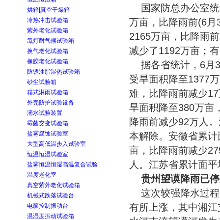
国家防总办公室统
烘箱|真空干燥箱
冷热冲击试验箱
万亩，比降雨前(6月
紫外老化试验箱
2165万亩，比降雨
氙灯耐气候试验箱
减少了1192万亩；
换气老化试验箱
橡胶老化试验箱
据各省统计，6月
防锈油脂湿热试验箱
受旱面积降至1377
砂尘试验箱
难，比降雨前减少1
箱式淋雨试验箱
外壳防护试验设备
旱面积降至380万亩
滴水试验装置
降雨前减少92万人
霉菌交变试验箱
盐雾腐蚀试验室
本解除。安徽省累计面
大型高低温步入试验室
亩，比降雨前减少27
恒温恒湿试验室
人。江苏省累计面平
盐雾恒温恒湿高温复合试验
温度老化室
贵州望谟降雨已停
真空紫外老化试验箱
这次较强降水过程
机械式跌落试验台
有所上涨，其中湘江
电脑控制振动台
温湿度振动试验箱