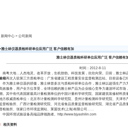
新闻中心
产品展示
成功案例
人才策略
> 新闻中心 > 公司新闻
>>雅士林仪器质检科研单位应用广泛 客户信赖有加
雅士林仪器质检科研单位应用广泛 客户信赖有
时间：2012-8-11
南粤大地，人杰地灵。改革开放，生机勃勃。科技发展，欣欣向荣。日前，雅士林
验箱
再次入驻第三方质检单位：广东省建设工程质量安全监督检测总站。目前设备已
作为雅士林仪器的骄傲，雅士林曾多次与质检科研单位合作，雅士林以超强生产力
高效服务，用户全方位享受，全球信赖的雅士林产品为企业核心竞争力遨游环试市场
潮。其中有代表国家最高计量检测单位的中国计量科学研究院、国家建筑装修材料质
地方权威质检单位：北京市计量检测科学研究院、贵州计量检测科学研究院、天津市
监督检验所、广西计量检测研究院、河北省食品质量监督检验研究院、湖北省产品质
督检验所、张家口市环境监测站、莱茵技术(上海)有限公司……
中国环境试验设备高端品牌领跑者。http://www.bjyashilin.com
相关资料