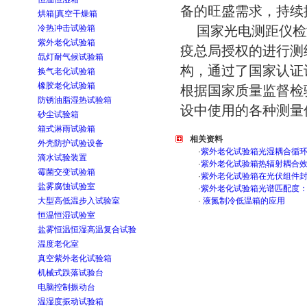
备的旺盛需求，持续
烘箱|真空干燥箱
冷热冲击试验箱
国家光电测距仪检
紫外老化试验箱
疫总局授权的进行测
氙灯耐气候试验箱
构，通过了国家认证
换气老化试验箱
橡胶老化试验箱
根据国家质量监督检
防锈油脂湿热试验箱
设中使用的各种测
砂尘试验箱
箱式淋雨试验箱
相关资料
外壳防护试验设备
·
紫外老化试验箱光湿耦合循
滴水试验装置
·
紫外老化试验箱热辐射耦合
霉菌交变试验箱
·
紫外老化试验箱在光伏组件
盐雾腐蚀试验室
·
紫外老化试验箱光谱匹配度
大型高低温步入试验室
·
液氮制冷低温箱的应用
恒温恒湿试验室
盐雾恒温恒湿高温复合试验
温度老化室
真空紫外老化试验箱
机械式跌落试验台
电脑控制振动台
温湿度振动试验箱