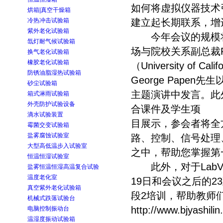
如何将虚拟仪器技术
烘箱|真空干燥箱
冷热冲击试验箱
建立起长期联系，增
紫外老化试验箱
今年会议的规模将
氙灯耐气候试验箱
场与院校关系副总裁Ra
换气老化试验箱
橡胶老化试验箱
（University of C
防锈油脂湿热试验箱
George Pap
砂尘试验箱
主题演讲中发言。此
箱式淋雨试验箱
外壳防护试验设备
合课件及学生项
滴水试验装置
目展示，参会者将全方
霉菌交变试验箱
盐雾腐蚀试验室
路、控制、信号处理
大型高低温步入试验室
之中，帮助您掌握第
恒温恒湿试验室
此外，对于LabVI
盐雾恒温恒湿高温复合试验
温度老化室
19日和会议之后的2
真空紫外老化试验箱
段2培训，帮助教师
机械式跌落试验台
http://www.bjyashili
电脑控制振动台
温湿度振动试验箱