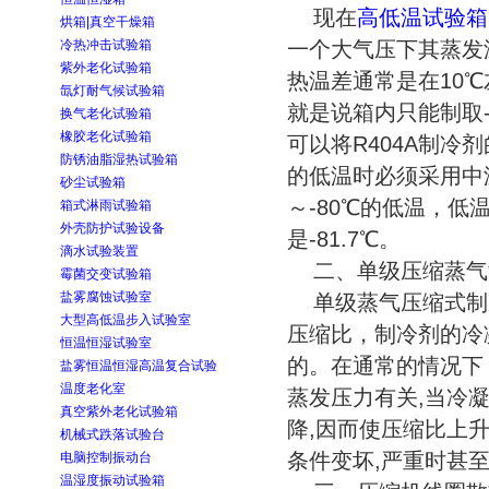
现在
高低温试验箱
烘箱|真空干燥箱
冷热冲击试验箱
一个大气压下其蒸发温度
紫外老化试验箱
热温差通常是在10
氙灯耐气候试验箱
就是说箱内只能制取-
换气老化试验箱
橡胶老化试验箱
可以将R404A制冷剂
防锈油脂湿热试验箱
的低温时必须采用中
砂尘试验箱
～-80℃的低温，低
箱式淋雨试验箱
外壳防护试验设备
是-81.7℃。
滴水试验装置
二、单级压缩蒸气
霉菌交变试验箱
盐雾腐蚀试验室
单级蒸气压缩式制
大型高低温步入试验室
压缩比，制冷剂的冷
恒温恒湿试验室
的。在通常的情况下，
盐雾恒温恒湿高温复合试验
温度老化室
蒸发压力有关,当冷
真空紫外老化试验箱
降,因而使压缩比上升
机械式跌落试验台
条件变坏,严重时甚
电脑控制振动台
温湿度振动试验箱