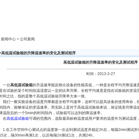
新闻中心
产品展示
成功案例
人才策略
> 新闻中心 > 公司新闻
>>高低温试验箱的升降温速率的变化及测试程序
高低温试验箱的升降温速率的变化及测试程序
时间：2013-3-27
一台
高低温试验箱
的升温速率能反映出设备的性能高低，一种是全程平均升降温速
是在试验的某个时间段温湿度以一定的比率升降。全程平均速度是指在试验箱的变温
时间之比，指的是整个高低温试验箱升降率大体一致。
我们一般实验设备的温度升降都是全程平均速率，这样可以提高设备的使用寿命，
间段内，能够保证的变温速率。而实际上是对于高低温试验箱来说，保证线形升降温
降温段后的一个5min的时间段内，试验箱可以达到的降温速率。
在
高低温试验箱
可调的范围内，选取最高标称温度或用户要求的温度作为测试温度
1.在工作空间中心测试点的温度第一次达到测试温度并稳定2h后，每隔2min测试所有
15次，隔30min再测1次，以后每隔1h测试1次，共测24h。