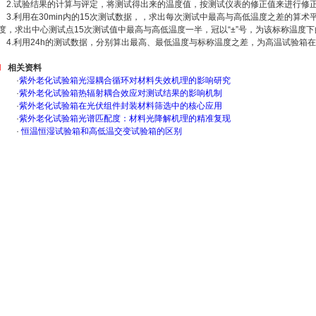
2.试验结果的计算与评定，将测试得出来的温度值，按测试仪表的修正值来进行修
3.利用在30min内的15次测试数据，，求出每次测试中最高与高低温度之差的算
度，求出中心测试点15次测试值中最高与高低温度一半，冠以“±”号，为该标称温度
4.利用24h的测试数据，分别算出最高、最低温度与标称温度之差，为高温试验箱
相关资料
·
紫外老化试验箱光湿耦合循环对材料失效机理的影响研究
·
紫外老化试验箱热辐射耦合效应对测试结果的影响机制
·
紫外老化试验箱在光伏组件封装材料筛选中的核心应用
·
紫外老化试验箱光谱匹配度：材料光降解机理的精准复现
·
恒温恒湿试验箱和高低温交变试验箱的区别