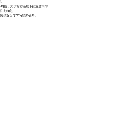
正。
术平均值，为该标称温度下的温度均匀
下的波动度。
在该标称温度下的温度偏差。