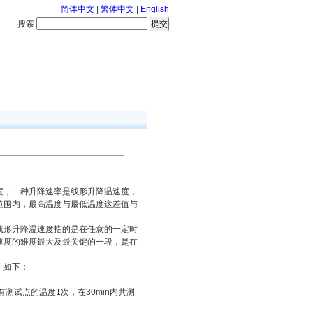
简体中文
|
繁体中文
|
English
搜索
服务中心
咨询通话
度，一种升降速率是线形升降温速度，
范围内，最高温度与最低温度这差值与
线形升降温速度指的是在任意的一定时
速度的难度最大及最关键的一段，是在
，如下：
测试点的温度1次，在30min内共测