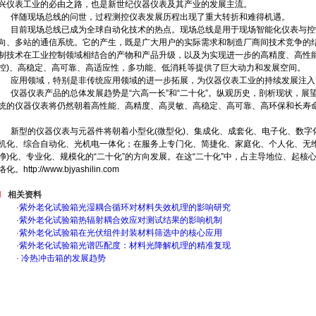
兴仪表工业的必由之路，也是新世纪仪器仪表及其产业的发展主流。
伴随现场总线的问世，过程测控仪表发展历程出现了重大转折和难得机遇。
目前现场总线已成为全球自动化技术的热点。现场总线是用于现场智能化仪表与控
向、多站的通信系统。它的产生，既是广大用户的实际需求和制造厂商间技术竞争的
制技术在工业控制领域相结合的产物和产品升级，以及为实现进一步的高精度、高性能
控)、高稳定、高可靠、高适应性，多功能、低消耗等提供了巨大动力和发展空间。
应用领域，特别是非传统应用领域的进一步拓展，为仪器仪表工业的持续发展注入
仪器仪表产品的总体发展趋势是“六高一长”和“二十化”。纵观历史，剖析现状，展
统的仪器仪表将仍然朝着高性能、高精度、高灵敏、高稳定、高可靠、高环保和长寿命
新型的仪器仪表与元器件将朝着小型化(微型化)、集成化、成套化、电子化、数字
机化、综合自动化、光机电一体化；在服务上专门化、简捷化、家庭化、个人化、无维
净)化、专业化、规模化的“二十化”的方向发展。在这“二十化”中，占主导地位、起
络化。
http://www.bjyashilin.com
相关资料
·
紫外老化试验箱光湿耦合循环对材料失效机理的影响研究
·
紫外老化试验箱热辐射耦合效应对测试结果的影响机制
·
紫外老化试验箱在光伏组件封装材料筛选中的核心应用
·
紫外老化试验箱光谱匹配度：材料光降解机理的精准复现
·
冷热冲击箱的发展趋势