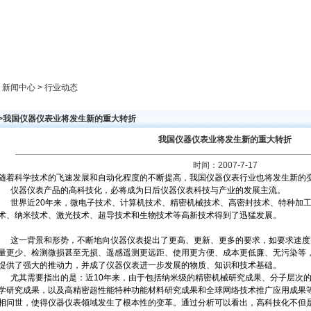
新闻中心
产品展示
成功案例
人才策略
> 新闻中心 > 行业动态
>>我国仪器仪表业将发生新的重大转折
我国仪器仪表业将发生新的重大转折
时间：2007-7-17
随着科学技术的飞速发展和自动化程度的不断提高，我国仪器仪表行业也将发生新的
仪器仪表产品的高科技化，必将成为日后仪器仪表科技与产业的发展主流。
世界近20年来，微电子技术、计算机技术、精密机械技术、高密封技术、特种加工
术、纳米技术、激光技术、超导技术和生物技术等高新技术得到了迅猛发展。
这一背景和形势，不断地向仪器仪表提出了更高、更新、更多的要求，如要求速度
量更少、检测微损甚至无损、遥感遥测更远距、使用更方便、成本更低廉、无污染等
提供了强大的推动力，并成了仪器仪表进一步发展的物质、知识和技术基础。
尤其需要指出的是：近10年来，由于包括纳米级的精密机械研究成果、分子层次的
学研究成果，以及高精密超性能特种功能材料研究成果和全球网络技术推广应用成果
相问世，使得仪器仪表领域发生了根本性的变革。通过分析可以看出，高科技化不但