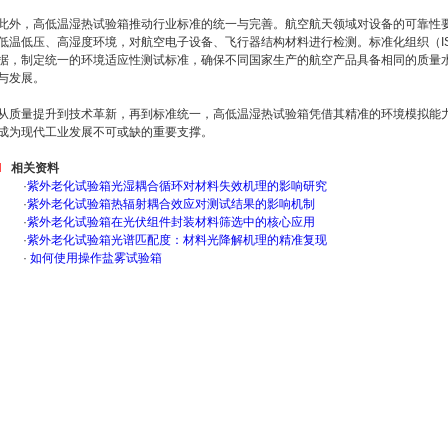
此外，高低温湿热试验箱推动行业标准的统一与完善。航空航天领域对设备的可靠性
低温低压、高湿度环境，对航空电子设备、飞行器结构材料进行检测。标准化组织（I
据，制定统一的环境适应性测试标准，确保不同国家生产的航空产品具备相同的质量
与发展。
从质量提升到技术革新，再到标准统一，高低温湿热试验箱凭借其精准的环境模拟能
成为现代工业发展不可或缺的重要支撑。
相关资料
·
紫外老化试验箱光湿耦合循环对材料失效机理的影响研究
·
紫外老化试验箱热辐射耦合效应对测试结果的影响机制
·
紫外老化试验箱在光伏组件封装材料筛选中的核心应用
·
紫外老化试验箱光谱匹配度：材料光降解机理的精准复现
·
如何使用操作盐雾试验箱