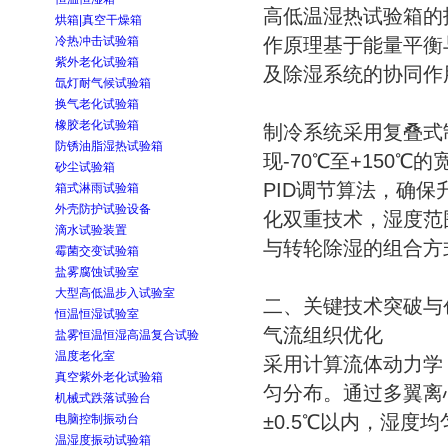
高低温湿热试验箱的
烘箱|真空干燥箱
冷热冲击试验箱
作原理基于能量平衡
紫外老化试验箱
及除湿系统的协同作
氙灯耐气候试验箱
换气老化试验箱
橡胶老化试验箱
制冷系统采用复叠式
防锈油脂湿热试验箱
现-70℃至+150
砂尘试验箱
PID调节算法，确
箱式淋雨试验箱
外壳防护试验设备
化双重技术，湿度范围
滴水试验装置
与转轮除湿的组合方
霉菌交变试验箱
盐雾腐蚀试验室
大型高低温步入试验室
二、关键技术突破与
恒温恒湿试验室
气流组织优化
盐雾恒温恒湿高温复合试验
温度老化室
采用计算流体动力学
真空紫外老化试验箱
匀分布。通过多翼离
机械式跌落试验台
±0.5℃以内，湿度
电脑控制振动台
温湿度振动试验箱