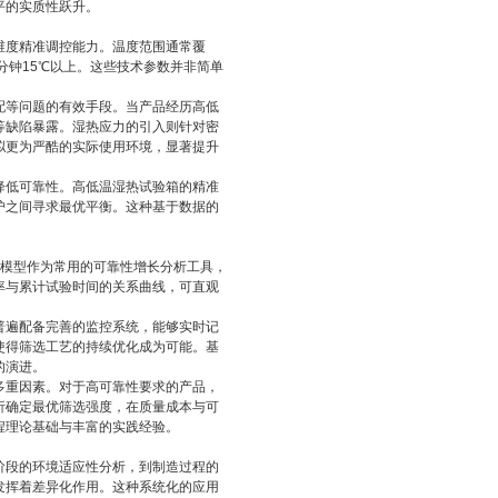
平的实质性跃升。
维度精准调控能力。温度范围通常覆
每分钟15℃以上。这些技术参数并非简单
配等问题的有效手段。当产品经历高低
等缺陷暴露。湿热应力的引入则针对密
拟更为严酷的实际使用环境，显著提升
降低可靠性。高低温湿热试验箱的精准
护之间寻求最优平衡。这种基于数据的
AA模型作为常用的可靠性增长分析工具，
率与累计试验时间的关系曲线，可直观
普遍配备完善的监控系统，能够实时记
使得筛选工艺的持续优化成为可能。基
的演进。
多重因素。对于高可靠性要求的产品，
析确定最优筛选强度，在质量成本与可
程理论基础与丰富的实践经验。
阶段的环境适应性分析，到制造过程的
发挥着差异化作用。这种系统化的应用