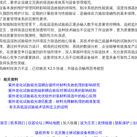
模式，要求企业建立完善的筛选标准体系与设备管理规范。
设备本身的维护管理同样影响筛选效能的持续性。制冷系统的性能衰减、湿度传感器
入预防性维护计划。定期的计量校准与性能验证，是确保应力施加准确性的基本保障
了质量管理体系的完整性要求。
在智能制造转型背景下，高低温湿热试验箱正逐步融入数字化质量管控网络。远程监控
交互，使得筛选过程更加透明可控。这种技术融合不仅提升了作业效率，更为质量数
推动质量管控向预测性、预防性方向演进。
高低温湿热试验箱作为环境应力筛选的核心装备，其技术价值已超越单纯的试验执行
撑。通过科学的应力设计、精准的过程控制、系统的数据分析，企业能够有效激发产
长。在质量竞争日益激烈的市场环境中，深入掌握环境应力筛选技术，充分发挥高低
升核心竞争力的重要路径。这要求技术人员不仅精通设备操作，更需具备可靠性工程
取得实质性突破。
高峰时段算力不足，已切换至 K2.5 快速，升级会员畅用思考模型
相关资料
·
紫外老化试验箱光湿耦合循环对材料失效机理的影响研究
·
紫外老化试验箱热辐射耦合效应对测试结果的影响机制
·
紫外老化试验箱在光伏组件封装材料筛选中的核心应用
·
紫外老化试验箱光谱匹配度：材料光降解机理的精准复现
·
有关高低温试验箱术语和定义的说明
线留言
|
联系我们
|
仪器论坛
|
网站地图
|
加入收藏
|
设为主页
|
友情链接
|
隐私保护
|
法
版权所有
©
北京雅士林试验设备有限公司