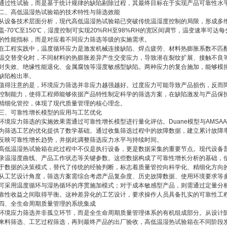
通过性试验，而是基于统计规律的缺陷剔除过程，其最终目标在于实现产品可靠性水
二、高低温湿热试验箱的技术特性与筛选效能
从设备技术层面分析，现代高低温湿热试验箱已突破传统温湿度控制的局限，形成多
盖-70℃至150℃，湿度控制可实现20%RH至98%RH的宽区间调节，温变速率可达
的性能指标，而是对应着不同应力筛选等级的实施需求。
在工程实践中，温度循环应力是激发机械连接缺陷、焊点疲劳、材料热膨胀系数不匹
温交替变化时，不同材料的热膨胀差异产生交变应力，导致潜在裂纹扩展、接触不良
封失效、绝缘性能退化、金属腐蚀等湿度敏感型缺陷。两种应力的复合施加，能够模
缺陷检出率。
值得注意的是，环境应力筛选并非应力越强越好。过度应力可能导致产品损伤，反而
控制能力，使得工程师能够依据产品特性制定科学的筛选方案，在缺陷激发与产品保
精细化管控，体现了现代质量管理的核心理念。
三、可靠性增长模型的应用与工艺优化
环境应力筛选的实施效果需通过可靠性增长模型进行量化评估。Duane模型与AMS
为筛选工艺的优化提供了数学基础。通过收集筛选过程中的故障数据，建立累计故障
反映可靠性增长趋势，并据此调整筛选应力水平与持续时间。
高低温湿热试验箱在此过程中不仅是执行设备，更是数据采集的重要节点。现代设备
录温湿度曲线、产品工作状态等关键参数。这些数据构成了可靠性增长分析的基础，
于数据的决策模式，替代了传统的经验判断，标志着质量管控向科学化、精细化方向
从工艺设计角度，筛选方案需综合考虑产品复杂度、历史故障数据、使用环境要求等
可采用温度循环与湿热循环的序贯施加模式；对于成本敏感型产品，则需通过定量分
靠性收益之间取得平衡。这种差异化的工艺设计，要求操作人员具备扎实的可靠性工
四、全生命周期质量管理的系统集成
环境应力筛选并非孤立环节，而是全生命周期质量管理体系的有机组成部分。从设计
来料筛选、工艺过程筛选，再到最终产品的出厂验收，高低温湿热试验箱在不同阶段