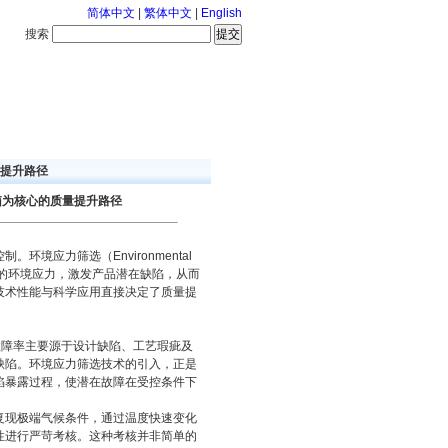
简体中文
|
繁体中文
|
English
搜索
服务中心
咨询通话
量提升路径
箱为核心的质量提升路径
应力筛选（Environmental
加合理的环境应力，激发产品潜在缺陷，从而
技术性能与科学应用直接决定了质量提
故障率主要源于设计缺陷、工艺瑕疵及
缺陷。环境应力筛选技术的引入，正是
陷暴露过程，使潜在故障在受控条件下
复现极端气候条件，通过温度快速变化
性进行严苛考核。这种考核并非简单的