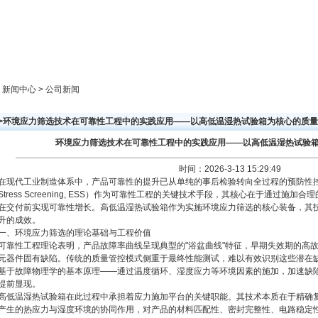
新闻中心
产品展示
成功案例
人才策略
> 新闻中心 > 公司新闻
>>环境应力筛选技术在可靠性工程中的实践应用——以高低温湿热试验箱为核心的质
环境应力筛选技术在可靠性工程中的实践应用——以高低温湿热试验
时间：2026-3-13 15:29:49
在现代工业制造体系中，产品可靠性的提升已从单纯的事后检验转向全过程的预防性控制。环境
Stress Screening, ESS）作为可靠性工程的关键技术手段，其核心在于通过施
在交付前实现可靠性增长。高低温湿热试验箱作为实施环境应力筛选的核心装备，其
升的成效。
一、环境应力筛选的理论基础与工程价值
可靠性工程理论表明，产品故障率曲线呈现典型的"浴盆曲线"特征，早期失效期的高
元器件固有缺陷。传统的质量管控模式侧重于最终性能测试，难以有效识别这些潜在
基于故障物理学的基本原理——通过温度循环、湿度应力等环境因素的施加，加速缺
提前显现。
高低温湿热试验箱在此过程中承担着应力施加平台的关键职能。其技术本质在于精确
产生的热应力与湿度环境的协同作用，对产品的材料匹配性、密封完整性、电路稳定