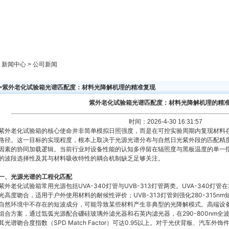
新闻中心
产品展示
成功案例
人才策略
> 新闻中心 > 公司新闻
>>紫外老化试验箱光谱匹配度：材料光降解机理的精准复现
紫外老化试验箱光谱匹配度：材料光降解机理的精
时间：2026-4-30 16:31:57
紫外老化试验箱的核心使命并非简单模拟日照强度，而是在可控实验周期内复现材料
路径。这一目标的实现程度，根本上取决于光源光谱分布与自然日光紫外段的匹配精
因素的协同加载逻辑。当前行业对设备性能的认知多停留在辐照度与黑板温度的单一指
的波段选择性及其与材料吸收特性的耦合机制缺乏足够关注。
一、光源光谱的工程化匹配
紫外老化试验箱常用光源包括UVA-340灯管与UVB-313灯管两类。UVA-340灯管在
光高度吻合，适用于户外使用材料的耐候性评价；UVB-313灯管则强化280-315
自然环境中不存在的短波成分，可能导致某些材料产生非典型的光降解模式。高端设
组合方案，通过氙弧光源配合硼硅玻璃外滤光器和石英内滤光器，在290-800nm全波段实
其光谱吻合度指数（SPD Match Factor）可达0.95以上。对于光伏背板、汽车