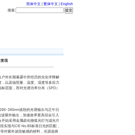
简体中文
|
繁体中文
|
English
搜索
服务中心
咨询通话
准复现
在户外长期暴露中所经历的光化学降解
度，以及辐照量、温度、湿度等多应力
标层面，而对光谱功率分布（SPD）
295-365nm波段的光谱输出与正午日
nm短波紫外输出，加速效率更高但会引入
备开始采用金属卤化物弧光灯与滤光片
现与CIE No.85标准日光的匹配，
外饰件等对紫外波段敏感的材料，光源选择