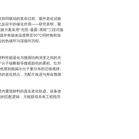
素协同驱动的复杂过程。紫外老化试验
化反应中的催化作用——研究表明，聚
验方案采用"光照-凝露-黑暗"三段式循
闭光源并将箱体温度降至50℃同时饱和加
役的热循环与湿循环历程。
材料性能退化与微观结构演变之间的关
于分子链断裂等微观损伤的累积。红外
渗透色谱则能揭示分子量分布的迁移规律。
料的老化拐点，为配方改进与寿命预测
度内重现材料的真实老化轨迹。设备使
间的匹配逻辑，方能获得具有工程指导