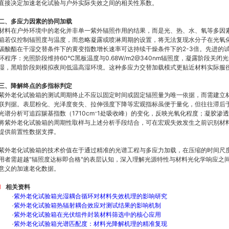
直接决定加速老化试验与户外实际失效之间的相关性系数。
二、多应力因素的协同加载
材料在户外环境中的老化并非单一紫外辐照作用的结果，而是光、热、水、氧等多因
箱若仅控制辐照度与温度，而忽略凝露或喷淋周期的设置，将无法复现水分子在光氧
碳酸酯在干湿交替条件下的黄变指数增长速率可达持续干燥条件下的2-3倍。先进的试
环程序：光照阶段维持60℃黑板温度与0.68W/m2@340nm辐照度，凝露阶段关
湿，黑暗阶段则模拟夜间低温高湿环境。这种多应力交替加载模式更贴近材料实际服
三、降解终点的多指标判定
紫外老化试验箱的测试周期终止不应以固定时间或固定辐照量为唯一依据，而需建立
联判据。表层粉化、光泽度丧失、拉伸强度下降等宏观指标虽便于量化，但往往滞后
光谱分析可追踪羰基指数（1710cm⁻1处吸收峰）的变化，反映光氧化程度；凝胶
将紫外老化试验箱的周期性取样与上述分析手段结合，可在宏观失效发生之前识别材
提供前置性数据支撑。
紫外老化试验箱的技术价值在于通过精准的光谱工程与多应力加载，在压缩的时间尺
用者需超越"辐照度达标即合格"的表层认知，深入理解光源特性与材料光化学响应之
意义的加速老化数据。
相关资料
·
紫外老化试验箱光湿耦合循环对材料失效机理的影响研究
·
紫外老化试验箱热辐射耦合效应对测试结果的影响机制
·
紫外老化试验箱在光伏组件封装材料筛选中的核心应用
·
紫外老化试验箱光谱匹配度：材料光降解机理的精准复现