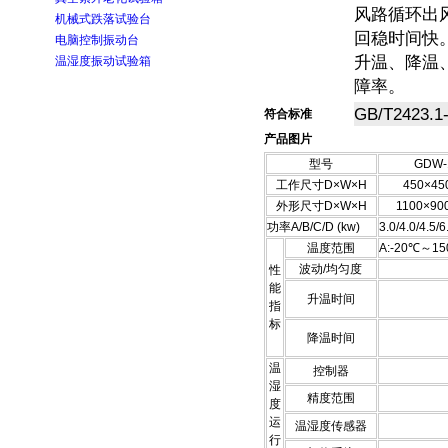
风路循环出
机械式跌落试验台
回稳时间快
电脑控制振动台
升温、降温
温湿度振动试验箱
障率。
GB/T2423.1
符合标准
产品图片
型号
GDW-
工作尺寸D×W×H
450×45
外形尺寸D×W×H
1100×90
功率A/B/C/D (kw)
3.0/4.0/4.5/6
温度范围
A:-20℃～15
波动/均匀度
性
能
升温时间
指
标
降温时间
温
控制器
湿
精度范围
度
运
温湿度传感器
行