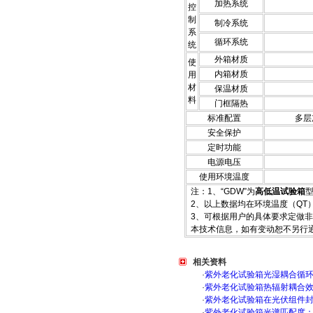
加热系统
控
制
制冷系统
系
循环系统
统
外箱材质
使
内箱材质
用
材
保温材质
料
门框隔热
标准配置
多层
安全保护
定时功能
电源电压
使用环境温度
注：1、“GDW”为
高低温试验箱
2、以上数据均在环境温度（QT）
3、可根据用户的具体要求定做非
本技术信息，如有变动恕不另行
相关资料
·
紫外老化试验箱光湿耦合循
·
紫外老化试验箱热辐射耦合
·
紫外老化试验箱在光伏组件
·
紫外老化试验箱光谱匹配度