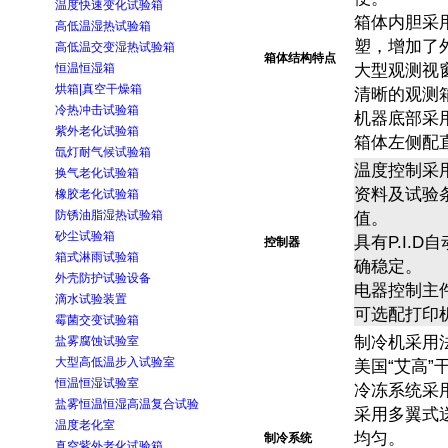
温度快速变化试验箱
箱体内胆采用
高低温湿热试验箱
塑，增加了
高低温交变湿热试验箱
箱体结构特点
恒温恒湿箱
大型观测视
烘箱|真空干燥箱
清晰的观测
冷热冲击试验箱
机器底部采
紫外老化试验箱
箱体左侧配
氙灯耐气候试验箱
温度控制采
换气老化试验箱
资料及试验
橡胶老化试验箱
防锈油脂湿热试验箱
值
。
砂尘试验箱
具有P.I.
控制器
箱式淋雨试验箱
确稳定
。
外壳防护试验设备
电器控制主
滴水试验装置
可选配打印
霉菌交变试验箱
制冷机采用法
盐雾腐蚀试验室
大型高低温步入试验室
美国“艾高”
恒温恒湿试验室
冷冻系统采
盐雾恒温恒湿高温复合试验
采用多翼式
温度老化室
均匀
。
制冷系统
真空紫外老化试验箱