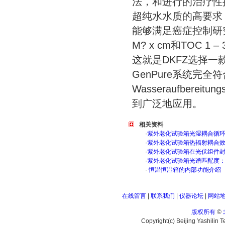
法，和进行的治疗性
超纯水水质的高要求
能够满足癌症控制研究应
M? x cm和TOC 1 –
这就是DKFZ选择一
GenPure系统完全
Wasseraufbereit
到广泛地应用。
相关资料
·
紫外老化试验箱光湿耦合循
·
紫外老化试验箱热辐射耦合
·
紫外老化试验箱在光伏组件
·
紫外老化试验箱光谱匹配度
·
恒温恒湿箱的内部功能介绍
在线留言
|
联系我们
|
仪器论坛
|
网站
版权所有
©
Copyright(c) Beijing Yashilin 