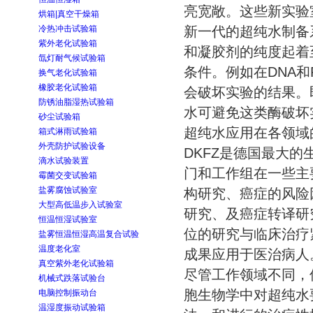
亮宽敞。这些新实验
烘箱|真空干燥箱
冷热冲击试验箱
新一代的超纯水制备
紫外老化试验箱
和凝胶剂的纯度起着
氙灯耐气候试验箱
条件。例如在DNA
换气老化试验箱
橡胶老化试验箱
会破坏实验的结果。
防锈油脂湿热试验箱
水可避免这类酶破坏
砂尘试验箱
超纯水应用在各领域
箱式淋雨试验箱
外壳防护试验设备
DKFZ是德国最大的
滴水试验装置
门和工作组在一些主
霉菌交变试验箱
盐雾腐蚀试验室
构研究、癌症的风险
大型高低温步入试验室
研究、及癌症转译研
恒温恒湿试验室
位的研究与临床治疗
盐雾恒温恒湿高温复合试验
温度老化室
成果应用于医治病人
真空紫外老化试验箱
尽管工作领域不同，
机械式跌落试验台
胞生物学中对超纯水要
电脑控制振动台
温湿度振动试验箱