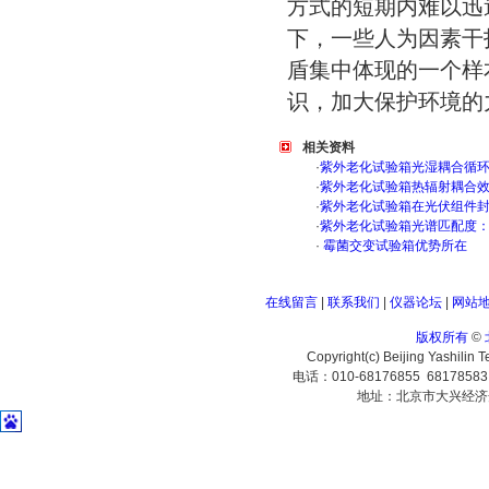
方式的短期内难以迅
下，一些人为因素干
盾集中体现的一个样
识，加大保护环境的
相关资料
·
紫外老化试验箱光湿耦合循
·
紫外老化试验箱热辐射耦合
·
紫外老化试验箱在光伏组件
·
紫外老化试验箱光谱匹配度
·
霉菌交变试验箱优势所在
在线留言
|
联系我们
|
仪器论坛
|
网站
版权所有
©
Copyright(c) Beijing Yashilin 
电话：010-68176855 6817858
地址：北京市大兴经济