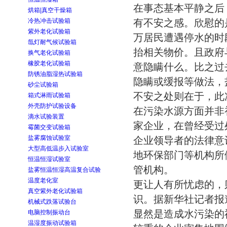
在事态基本平静之后
烘箱|真空干燥箱
冷热冲击试验箱
有不安之感。欣慰的
紫外老化试验箱
万居民遭遇停水的时
氙灯耐气候试验箱
抬相关物价。且政府
换气老化试验箱
橡胶老化试验箱
意隐瞒什么。比之过
防锈油脂湿热试验箱
隐瞒或缓报等做法，
砂尘试验箱
不安之处则在于，此
箱式淋雨试验箱
外壳防护试验设备
在污染水源方面并非
滴水试验装置
家企业，在曾经受过
霉菌交变试验箱
盐雾腐蚀试验室
企业领导者的法律意
大型高低温步入试验室
地环保部门等机构所
恒温恒湿试验室
管机构。
盐雾恒温恒湿高温复合试验
温度老化室
更让人有所忧虑的，
真空紫外老化试验箱
识。据新华社记者报
机械式跌落试验台
显然是造成水污染的
电脑控制振动台
温湿度振动试验箱