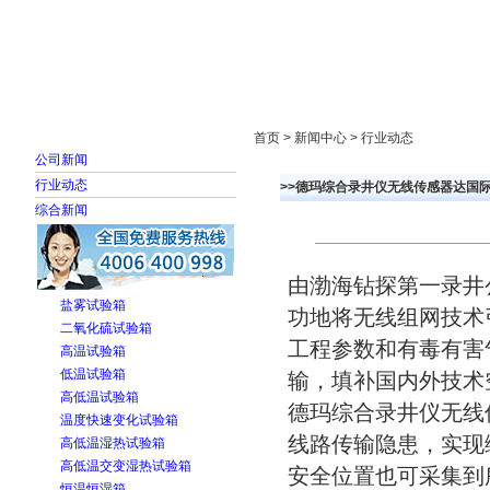
首页
走进雅士林
新闻中心
产品展示
首页 > 新闻中心 > 行业动态
公司新闻
行业动态
>>德玛综合录井仪无线传感器达国
综合新闻
由渤海钻探第一录井
盐雾试验箱
功地将无线组网技术
二氧化硫试验箱
工程参数和有毒有害
高温试验箱
低温试验箱
输，填补国内外技术
高低温试验箱
德玛综合录井仪无线
温度快速变化试验箱
线路传输隐患，实现
高低温湿热试验箱
高低温交变湿热试验箱
安全位置也可采集到
恒温恒湿箱