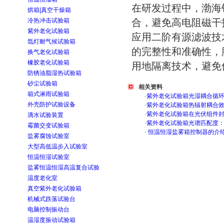
在研发过程中，渤海
烘箱|真空干燥箱
冷热冲击试验箱
合，避免高电阻磁干
紫外老化试验箱
应用二阶有源滤波技
氙灯耐气候试验箱
的完整性和准确性，
换气老化试验箱
橡胶老化试验箱
用地隔离技术，避免
防锈油脂湿热试验箱
砂尘试验箱
相关资料
箱式淋雨试验箱
·
紫外老化试验箱光湿耦合循
外壳防护试验设备
·
紫外老化试验箱热辐射耦合
·
紫外老化试验箱在光伏组件
滴水试验装置
·
紫外老化试验箱光谱匹配度
霉菌交变试验箱
·
恒温恒湿盐雾箱控制器的介
盐雾腐蚀试验室
大型高低温步入试验室
恒温恒湿试验室
盐雾恒温恒湿高温复合试验
温度老化室
真空紫外老化试验箱
机械式跌落试验台
电脑控制振动台
温湿度振动试验箱