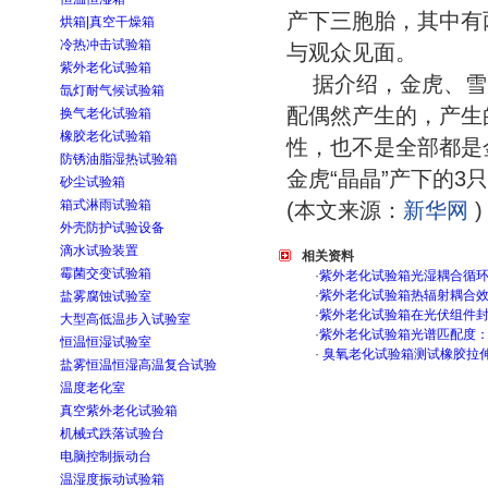
产下三胞胎，其中有
烘箱|真空干燥箱
冷热冲击试验箱
与观众见面。
紫外老化试验箱
据介绍，金虎、雪
氙灯耐气候试验箱
配偶然产生的，产生
换气老化试验箱
橡胶老化试验箱
性，也不是全部都是
防锈油脂湿热试验箱
金虎“晶晶”产下的3
砂尘试验箱
箱式淋雨试验箱
(本文来源：
新华网
外壳防护试验设备
滴水试验装置
相关资料
霉菌交变试验箱
·
紫外老化试验箱光湿耦合循
·
紫外老化试验箱热辐射耦合
盐雾腐蚀试验室
·
紫外老化试验箱在光伏组件
大型高低温步入试验室
·
紫外老化试验箱光谱匹配度
恒温恒湿试验室
·
臭氧老化试验箱测试橡胶拉
盐雾恒温恒湿高温复合试验
温度老化室
真空紫外老化试验箱
机械式跌落试验台
电脑控制振动台
温湿度振动试验箱