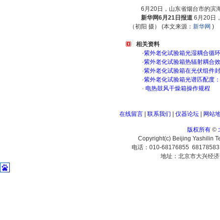
6月20日，山东省烟台市的滨
新华网6月21日报道
6月20
（初阳 摄） (本文来源：
新华网
)
相关资料
·
紫外老化试验箱光湿耦合循
·
紫外老化试验箱热辐射耦合
·
紫外老化试验箱在光伏组件
·
紫外老化试验箱光谱匹配度
·
电热鼓风干燥箱操作规程
在线留言
|
联系我们
|
仪器论坛
|
网站
版权所有
©
Copyright(c) Beijing Yashilin 
电话：010-68176855 6817858
地址：北京市大兴经济