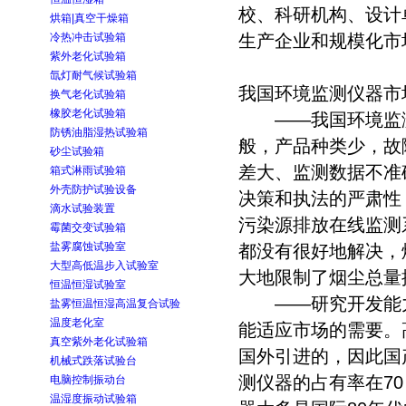
校、科研机构、设计
烘箱|真空干燥箱
冷热冲击试验箱
生产企业和规模化市
紫外老化试验箱
氙灯耐气候试验箱
我国环境监测仪器市
换气老化试验箱
橡胶老化试验箱
——我国环境监测
防锈油脂湿热试验箱
般，产品种类少，故
砂尘试验箱
差大、监测数据不准
箱式淋雨试验箱
外壳防护试验设备
决策和执法的严肃性
滴水试验装置
污染源排放在线监测
霉菌交变试验箱
盐雾腐蚀试验室
都没有很好地解决，
大型高低温步入试验室
大地限制了烟尘总量
恒温恒湿试验室
——研究开发能力
盐雾恒温恒湿高温复合试验
温度老化室
能适应市场的需要。
真空紫外老化试验箱
国外引进的，因此国
机械式跌落试验台
测仪器的占有率在7
电脑控制振动台
温湿度振动试验箱