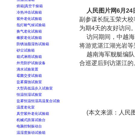
烘箱|真空干燥箱
人民图片网6月24
冷热冲击试验箱
副参谋长阮玉荣大校
紫外老化试验箱
氙灯耐气候试验箱
为期4天的友好访问
换气老化试验箱
访问期间，中越海
橡胶老化试验箱
防锈油脂湿热试验箱
将游览湛江湖光岩等
砂尘试验箱
越南海军舰艇编队
箱式淋雨试验箱
合巡逻后到访湛江的。
外壳防护试验设备
滴水试验装置
霉菌交变试验箱
盐雾腐蚀试验室
大型高低温步入试验室
恒温恒湿试验室
盐雾恒温恒湿高温复合试验
温度老化室
(本文来源：人民图
真空紫外老化试验箱
机械式跌落试验台
电脑控制振动台
温湿度振动试验箱