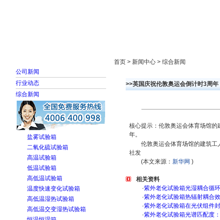
首页
走进雅士林
新闻中心
产品展示
首页 > 新闻中心 > 综合新闻
公司新闻
行业动态
>>英国庆祝伦敦奥运会倒计时3周年
综合新闻
核心提示：伦敦奥运会体育场馆的建
年。
盐雾试验箱
伦敦奥运会体育场馆的建筑工人
二氧化硫试验箱
社发
高温试验箱
(本文来源：
新华网
)
低温试验箱
高低温试验箱
相关资料
·
紫外老化试验箱光湿耦合循
温度快速变化试验箱
·
紫外老化试验箱热辐射耦合
高低温湿热试验箱
·
紫外老化试验箱在光伏组件
高低温交变湿热试验箱
·
紫外老化试验箱光谱匹配度
恒温恒湿箱