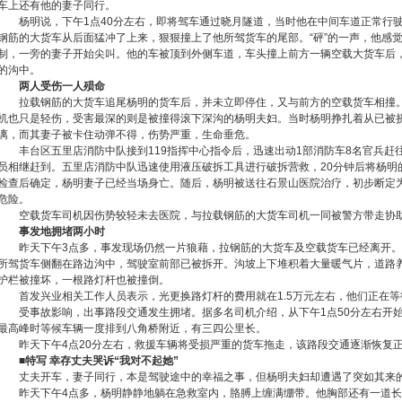
车上还有他的妻子同行。
杨明说，下午1点40分左右，即将驾车通过晓月隧道，当时他在中间车道正常行
钢筋的大货车从后面猛冲了上来，狠狠撞上了他所驾货车的尾部。“砰”的一声，他感
制，一旁的妻子开始尖叫。他的车被顶到外侧车道，车头撞上前方一辆空载大货车后
的沟中。
两人受伤一人殒命
拉载钢筋的大货车追尾杨明的货车后，并未立即停住，又与前方的空载货车相撞
机也只是轻伤，受害最深的则是被撞得滚下深沟的杨明夫妇。当时杨明挣扎着从已被
漓，而其妻子被卡住动弹不得，伤势严重，生命垂危。
丰台区五里店消防中队接到119指挥中心指令后，迅速出动1部消防车8名官兵赶
员相继赶到。五里店消防中队迅速使用液压破拆工具进行破拆营救，20分钟后将杨明的
检查后确定，杨明妻子已经当场身亡。随后，杨明被送往石景山医院治疗，初步断定
危险。
空载货车司机因伤势较轻未去医院，与拉载钢筋的大货车司机一同被警方带走协
事发地拥堵两小时
昨天下午3点多，事发现场仍然一片狼藉，拉钢筋的大货车及空载货车已经离开
所驾货车侧翻在路边沟中，驾驶室前部已被拆开。沟坡上下堆积着大量暖气片，道路养
护栏被撞坏，一根路灯杆也被撞倒。
首发兴业相关工作人员表示，光更换路灯杆的费用就在1.5万元左右，他们正在
受事故影响，出事路段交通发生拥堵。据多名司机介绍，从下午1点50分左右开
最高峰时等候车辆一度排到八角桥附近，有三四公里长。
昨天下午4点20分左右，救援车辆将受损严重的货车拖走，该路段交通逐渐恢复
■特写 幸存丈夫哭诉“我对不起她”
丈夫开车，妻子同行，本是驾驶途中的幸福之事，但杨明夫妇却遭遇了突如其来
昨天下午4点多，杨明静静地躺在急救室内，胳膊上缠满绷带。他胸部还有一道长