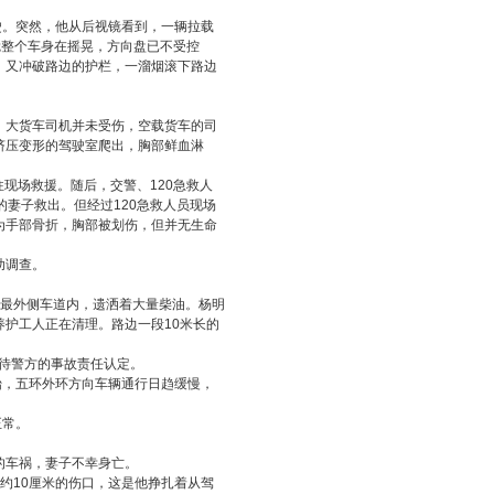
驶。突然，他从后视镜看到，一辆拉载
觉整个车身在摇晃，方向盘已不受控
，又冲破路边的护栏，一溜烟滚下路边
。大货车司机并未受伤，空载货车的司
挤压变形的驾驶室爬出，胸部鲜血淋
往现场救援。随后，交警、120急救人
妻子救出。但经过120急救人员现场
为手部骨折，胸部被划伤，但并无生命
助调查。
。最外侧车道内，遗洒着大量柴油。杨明
护工人正在清理。路边一段10米长的
等待警方的事故责任认定。
始，五环外环方向车辆通行日趋缓慢，
正常。
的车祸，妻子不幸身亡。
约10厘米的伤口，这是他挣扎着从驾