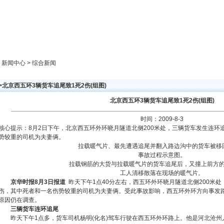
新闻中心
产品展示
成功案例
人才策略
> 新闻中心 > 综合新闻
>北京西五环3辆货车追尾致1死2伤(组图)
北京西五环3辆货车追尾致1死2伤(组图)
时间：2009-8-3
核心提示：8月2日下午，北京西五环外环晓月隧道北侧200米处，三辆货车发生连环
势较重的司机为夫妻俩。
拉载暖气片、最先遭遇追尾并翻入路边沟中的货车被移
事故过程示意图。
拉载钢筋的大货与拉载暖气片的货车追尾后，又撞上前方
工人清移散落在现场的暖气片。
京华时报8月3日报道
昨天下午1点40分左右，西五环外环晓月隧道北侧200米处
伤，其中死者和一名伤势较重的司机为夫妻俩。受此事故影响，西五环外环方向事发
原因仍在调查。
三辆货车连环追尾
昨天下午1点多，货车司机杨明(化名)驾车行驶在西五环外环路上。他是河北沧