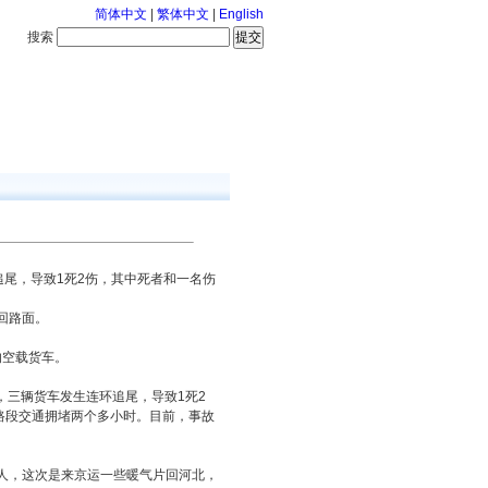
简体中文
|
繁体中文
|
English
搜索
服务中心
咨询通话
追尾，导致1死2伤，其中死者和一名伤
回路面。
的空载货车。
，三辆货车发生连环追尾，导致1死2
路段交通拥堵两个多小时。目前，事故
州人，这次是来京运一些暖气片回河北，