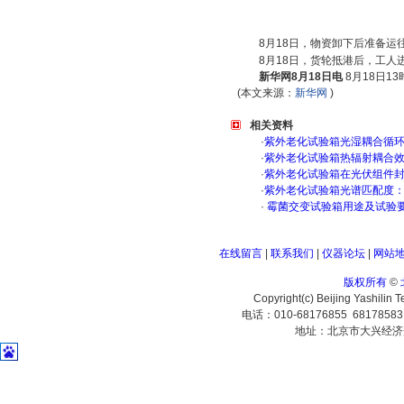
8月18日，物资卸下后准备运
8月18日，货轮抵港后，工人
新华网8月18日电
8月18日1
(本文来源：
新华网
)
相关资料
·
紫外老化试验箱光湿耦合循
·
紫外老化试验箱热辐射耦合
·
紫外老化试验箱在光伏组件
·
紫外老化试验箱光谱匹配度
·
霉菌交变试验箱用途及试验
在线留言
|
联系我们
|
仪器论坛
|
网站
版权所有
©
Copyright(c) Beijing Yashilin 
电话：010-68176855 6817858
地址：北京市大兴经济