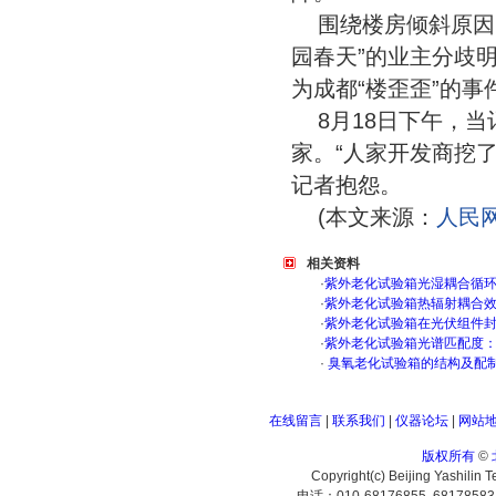
围绕楼房倾斜原因
园春天”的业主分歧
为成都“楼歪歪”的
8月18日下午，
家。“人家开发商挖
记者抱怨。
(本文来源：
人民
相关资料
·
紫外老化试验箱光湿耦合循
·
紫外老化试验箱热辐射耦合
·
紫外老化试验箱在光伏组件
·
紫外老化试验箱光谱匹配度
·
臭氧老化试验箱的结构及配
在线留言
|
联系我们
|
仪器论坛
|
网站
版权所有
©
Copyright(c) Beijing Yashilin 