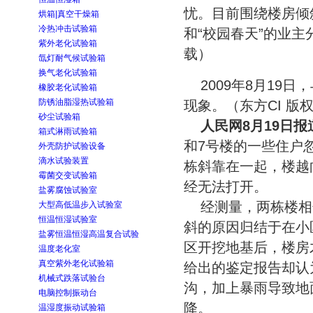
忧。目前围绕楼房倾
烘箱|真空干燥箱
冷热冲击试验箱
和“校园春天”的业主
紫外老化试验箱
载）
氙灯耐气候试验箱
换气老化试验箱
2009年8月19
橡胶老化试验箱
防锈油脂湿热试验箱
现象。（东方CI 版
砂尘试验箱
人民网8月19日报
箱式淋雨试验箱
和7号楼的一些住户
外壳防护试验设备
滴水试验装置
栋斜靠在一起，楼越
霉菌交变试验箱
经无法打开。
盐雾腐蚀试验室
经测量，两栋楼相
大型高低温步入试验室
恒温恒湿试验室
斜的原因归结于在小
盐雾恒温恒湿高温复合试验
区开挖地基后，楼房
温度老化室
真空紫外老化试验箱
给出的鉴定报告却认
机械式跌落试验台
沟，加上暴雨导致地
电脑控制振动台
降。
温湿度振动试验箱