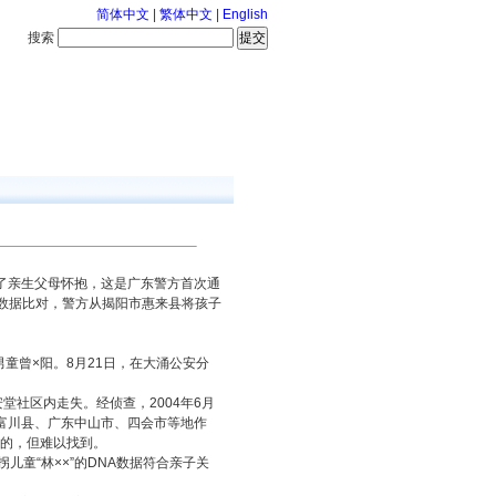
简体中文
|
繁体中文
|
English
搜索
服务中心
咨询通话
了亲生父母怀抱，这是广东警方首次通
A数据比对，警方从揭阳市惠来县将孩子
童曾×阳。8月21日，在大涌公安分
安堂社区内走失。经侦查，2004年6月
富川县、广东中山市、四会市等地作
卖的，但难以找到。
儿童“林××”的DNA数据符合亲子关