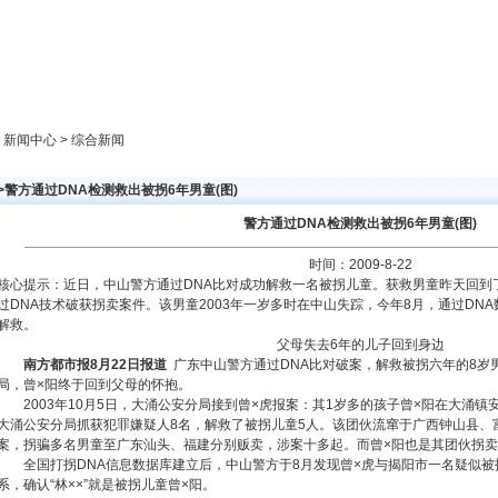
新闻中心
产品展示
成功案例
人才策略
> 新闻中心 > 综合新闻
>警方通过DNA检测救出被拐6年男童(图)
警方通过DNA检测救出被拐6年男童(图)
时间：2009-8-22
核心提示：近日，中山警方通过DNA比对成功解救一名被拐儿童。获救男童昨天回到
过DNA技术破获拐卖案件。该男童2003年一岁多时在中山失踪，今年8月，通过DN
解救。
父母失去6年的儿子回到身边
南方都市报8月22日报道
广东中山警方通过DNA比对破案，解救被拐六年的8岁男
局，曾×阳终于回到父母的怀抱。
2003年10月5日，大涌公安分局接到曾×虎报案：其1岁多的孩子曾×阳在大涌镇
大涌公安分局抓获犯罪嫌疑人8名，解救了被拐儿童5人。该团伙流窜于广西钟山县、
案，拐骗多名男童至广东汕头、福建分别贩卖，涉案十多起。而曾×阳也是其团伙拐
全国打拐DNA信息数据库建立后，中山警方于8月发现曾×虎与揭阳市一名疑似被拐
系，确认“林××”就是被拐儿童曾×阳。