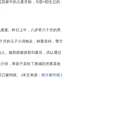
过其家中的儿童牙刷，与曾×阳生父的
。
儿童案。昨日上午，八岁零六个月的男
六个月的儿子小润抱走，称要卖掉。警方
他人。杨胜路被抓获归案后，供认通过
某介绍，将孩子卖给了惠城区的黄某收
已被拘留。 (本文来源：
南方都市报
)