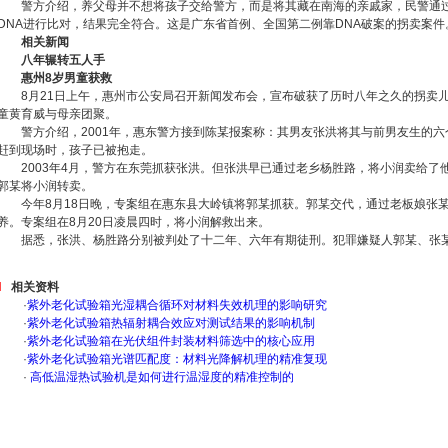
警方介绍，养父母并不想将孩子交给警方，而是将其藏在南海的亲戚家，民警通
DNA进行比对，结果完全符合。这是广东省首例、全国第二例靠DNA破案的拐卖案件
相关新闻
八年辗转五人手
惠州8岁男童获救
8月21日上午，惠州市公安局召开新闻发布会，宣布破获了历时八年之久的拐卖
童黄育威与母亲团聚。
警方介绍，2001年，惠东警方接到陈某报案称：其男友张洪将其与前男友生的
赶到现场时，孩子已被抱走。
2003年4月，警方在东莞抓获张洪。但张洪早已通过老乡杨胜路，将小润卖给了
郭某将小润转卖。
今年8月18日晚，专案组在惠东县大岭镇将郭某抓获。郭某交代，通过老板娘张
养。专案组在8月20日凌晨四时，将小润解救出来。
据悉，张洪、杨胜路分别被判处了十二年、六年有期徒刑。犯罪嫌疑人郭某、张某
相关资料
·
紫外老化试验箱光湿耦合循环对材料失效机理的影响研究
·
紫外老化试验箱热辐射耦合效应对测试结果的影响机制
·
紫外老化试验箱在光伏组件封装材料筛选中的核心应用
·
紫外老化试验箱光谱匹配度：材料光降解机理的精准复现
·
高低温湿热试验机是如何进行温湿度的精准控制的