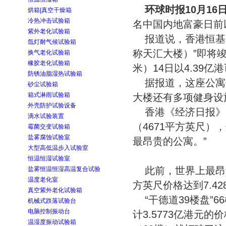
环球时报10月16
烘箱|真空干燥箱
冷热冲击试验箱
名中国内地富豪日前
紫外老化试验箱
报道说，香港恒基
氙灯耐气候试验箱
称天汇大楼）”即将竣
换气老化试验箱
橡胶老化试验箱
米）14日以4.39亿
防锈油脂湿热试验箱
据报道，这座公寓
砂尘试验箱
箱式淋雨试验箱
大楼还有多项健身设
外壳防护试验设备
香港《经济日报》
滴水试验装置
（4671平方英尺）
霉菌交变试验箱
盐雾腐蚀试验室
最昂贵的公寓。”
大型高低温步入试验室
恒温恒湿试验室
此前，世界上最昂贵的
盐雾恒温恒湿高温复合试验
温度老化室
方英尺价格达到7.42
真空紫外老化试验箱
“干德道39楼盘”
机械式跌落试验台
电脑控制振动台
计3.5773亿港元
温湿度振动试验箱