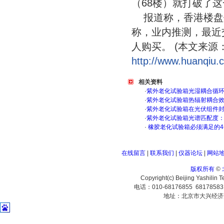
（68楼）就打破了
报道称，香港楼盘
称，业内推测，最近交
人购买。 (本文来源
http://www.huanqiu.
相关资料
·
紫外老化试验箱光湿耦合循
·
紫外老化试验箱热辐射耦合
·
紫外老化试验箱在光伏组件
·
紫外老化试验箱光谱匹配度
·
橡胶老化试验箱必须满足的4
在线留言
|
联系我们
|
仪器论坛
|
网站
版权所有
©
Copyright(c) Beijing Yashilin 
电话：010-68176855 6817858
地址：北京市大兴经济