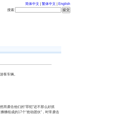
简体中文
|
繁体中文
|
English
搜索
服务中心
咨询通话
的游客车辆。
然而袭击他们的“罪犯”还不那么好抓
狒狒组成的17个“抢劫团伙”，时常袭击