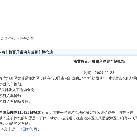
新闻中心
产品展示
成功案例
人才策略
> 新闻中心 > 综合新闻
>>南非数百只狒狒入游客车辆抢劫
南非数百只狒狒入游客车辆抢劫
时间：2009-11-28
在当地郊区尤其是旅游区，约有420只狒狒组成的17个“抢劫团伙”，时常袭击来此地
狒狒入车抢劫。
2只狒狒入车抢劫食物
狒狒入车抢劫。
狒狒入车抢劫食物。
中国新闻网11月26日报道
近日，南非一些旅游胜地的游客频频遭受袭击，叫苦不迭，
获：这群捣乱的坏蛋是一群南非狒狒。据报道，在当地郊区尤其是旅游区，约有420只
来此地的游客车辆。
(本文来源：
中国新闻网
)