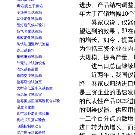
进步、产品结构调整
烘箱|真空干燥箱
冷热冲击试验箱
年大于产销增幅10个
紫外老化试验箱
奚家成说，仪器仪
氙灯耐气候试验箱
望达到的效果，即在
换气老化试验箱
橡胶老化试验箱
的增长。如今，提高
防锈油脂湿热试验箱
为包括三资企业在内
砂尘试验箱
大规模、提高产量、
箱式淋雨试验箱
外壳防护试验设备
进出口总值继续
滴水试验装置
近两年，我国仪器
霉菌交变试验箱
盐雾腐蚀试验室
降。奚家成归纳进口
大型高低温步入试验室
是三资企业的迅速发
恒温恒湿试验室
的代表性产品DCS
盐雾恒温恒湿高温复合试验
温度老化室
的测绘仪器、供应用
真空紫外老化试验箱
一二个百分点的微增
机械式跌落试验台
进口转为负增长。而
电脑控制振动台
温湿度振动试验箱