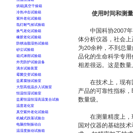
烘箱|真空干燥箱
冷热冲击试验箱
使用时间和测量精
紫外老化试验箱
氙灯耐气候试验箱
中国科协2007年
换气老化试验箱
橡胶老化试验箱
体分析仪器，社会上
防锈油脂湿热试验箱
为20余种，不到总量
砂尘试验箱
品化的生命科学专用
箱式淋雨试验箱
外壳防护试验设备
相差很远。这是数量
滴水试验装置
霉菌交变试验箱
盐雾腐蚀试验室
在技术上，现有国
大型高低温步入试验室
产品的可靠性指标，
恒温恒湿试验室
数量级。
盐雾恒温恒湿高温复合试验
温度老化室
真空紫外老化试验箱
在测量精度上，现
机械式跌落试验台
国对仪器的基础技术
电脑控制振动台
温湿度振动试验箱