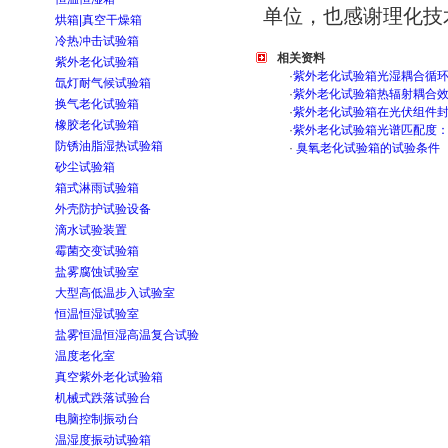
单位，也感谢理化技
烘箱|真空干燥箱
冷热冲击试验箱
相关资料
紫外老化试验箱
·
紫外老化试验箱光湿耦合循
氙灯耐气候试验箱
·
紫外老化试验箱热辐射耦合
换气老化试验箱
·
紫外老化试验箱在光伏组件
橡胶老化试验箱
·
紫外老化试验箱光谱匹配度
防锈油脂湿热试验箱
·
臭氧老化试验箱的试验条件
砂尘试验箱
箱式淋雨试验箱
外壳防护试验设备
滴水试验装置
霉菌交变试验箱
盐雾腐蚀试验室
大型高低温步入试验室
恒温恒湿试验室
盐雾恒温恒湿高温复合试验
温度老化室
真空紫外老化试验箱
机械式跌落试验台
电脑控制振动台
温湿度振动试验箱