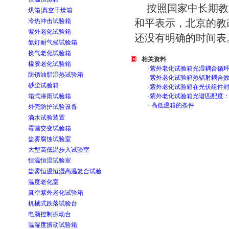
按照国家中长期教
烘箱|真空干燥箱
冷热冲击试验箱
和平表示，北京的教
紫外老化试验箱
还没有明确的时间表。
氙灯耐气候试验箱
换气老化试验箱
相关资料
橡胶老化试验箱
·
紫外老化试验箱光湿耦合循
防锈油脂湿热试验箱
·
紫外老化试验箱热辐射耦合
砂尘试验箱
·
紫外老化试验箱在光伏组件
箱式淋雨试验箱
·
紫外老化试验箱光谱匹配度
·
高低温箱的条件
外壳防护试验设备
滴水试验装置
霉菌交变试验箱
盐雾腐蚀试验室
大型高低温步入试验室
恒温恒湿试验室
盐雾恒温恒湿高温复合试验
温度老化室
真空紫外老化试验箱
机械式跌落试验台
电脑控制振动台
温湿度振动试验箱