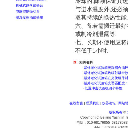
冷却的,除须保证其
机械式跌落试验台
与进水温度外,还必
电脑控制振动台
取其持续的换热性能
温湿度振动试验箱
六、备若需搬迁最好
或制冷剂泄露等.
七、长期不使用应将
不低于1小时.
相关资料
·
紫外老化试验箱光湿耦合循
·
紫外老化试验箱热辐射耦合
·
紫外老化试验箱在光伏组件
·
紫外老化试验箱光谱匹配度
·
低温冲击试验机四个特性
在线留言
|
联系我们
|
仪器论坛
|
网站
版权所有
©
Copyright(c) Beijing Yashilin 
电话：010-68176855 6817858
地址：北京市大兴经济