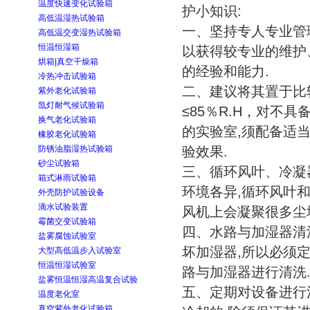
温度快速变化试验箱
护小知识:
高低温湿热试验箱
一、坚持专人专业管
高低温交变湿热试验箱
恒温恒湿箱
以获得较专业的维护
烘箱|真空干燥箱
的经验和能力.
冷热冲击试验箱
二、建议将其置于比
紫外老化试验箱
氙灯耐气候试验箱
≤85％R.H，对不具
换气老化试验箱
的实验室,须配备适
橡胶老化试验箱
防锈油脂湿热试验箱
验效果.
砂尘试验箱
三、循环风叶、冷凝
箱式淋雨试验箱
环境各异,循环风叶
外壳防护试验设备
滴水试验装置
风机上会凝聚很多尘
霉菌交变试验箱
四、水路与加湿器清
盐雾腐蚀试验室
坏加湿器,所以必须
大型高低温步入试验室
恒温恒湿试验室
路与加湿器进行清洗
盐雾恒温恒湿高温复合试验
五、定期对设备进行
温度老化室
真空紫外老化试验箱