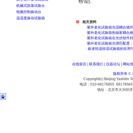
帮助.
机械式跌落试验台
电脑控制振动台
温湿度振动试验箱
相关资料
·
紫外老化试验箱光湿耦合循
·
紫外老化试验箱热辐射耦合
·
紫外老化试验箱在光伏组件
·
紫外老化试验箱光谱匹配度
·
叙述恒温恒湿试验箱的应用
在线留言
|
联系我们
|
仪器论坛
|
网站
版权所有
©
Copyright(c) Beijing Yashilin 
电话：010-68176855 6817858
地址：北京市大兴经济