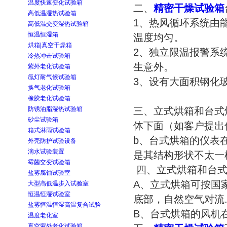
温度快速变化试验箱
二、
精密干燥试验箱
高低温湿热试验箱
1、热风循环系统由
高低温交变湿热试验箱
恒温恒湿箱
温度均匀。
烘箱|真空干燥箱
2、独立限温报警系
冷热冲击试验箱
生意外。
紫外老化试验箱
氙灯耐气候试验箱
3、设有大面积钢化
换气老化试验箱
橡胶老化试验箱
防锈油脂湿热试验箱
三、立式烘箱和台式
砂尘试验箱
体下面（如客户提出
箱式淋雨试验箱
b、台式烘箱的仪表
外壳防护试验设备
滴水试验装置
是其结构形状不太一
霉菌交变试验箱
四、立式烘箱和台式
盐雾腐蚀试验室
A、立式烘箱可按国
大型高低温步入试验室
恒温恒湿试验室
底部，自然空气对流
盐雾恒温恒湿高温复合试验
B、台式烘箱的风机在
温度老化室
真空紫外老化试验箱