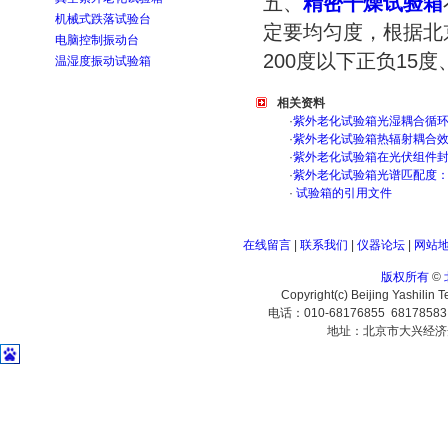
五、
精密干燥试验箱
机械式跌落试验台
定要均匀度，根据北
电脑控制振动台
200度以下正负15度
温湿度振动试验箱
相关资料
·
紫外老化试验箱光湿耦合循
·
紫外老化试验箱热辐射耦合
·
紫外老化试验箱在光伏组件
·
紫外老化试验箱光谱匹配度
·
试验箱的引用文件
在线留言
|
联系我们
|
仪器论坛
|
网站
版权所有
©
Copyright(c) Beijing Yashilin 
电话：010-68176855 6817858
地址：北京市大兴经济