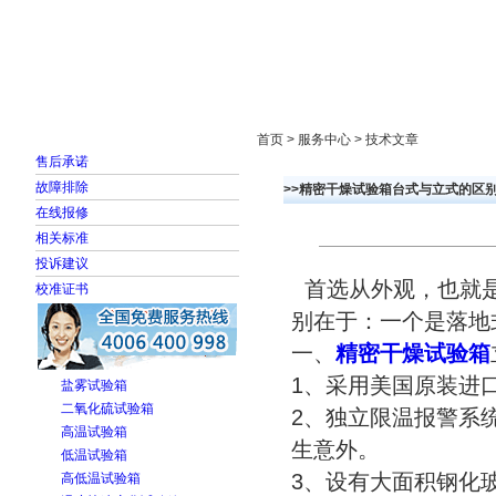
首页
走进雅士林
新闻中心
产品展示
首页 > 服务中心 > 技术文章
售后承诺
故障排除
>>精密干燥试验箱台式与立式的区
在线报修
相关标准
投诉建议
首选从外观，也就
校准证书
别在于：一个是落地
一、
精密干燥试验箱
1、采用美国原装进
盐雾试验箱
二氧化硫试验箱
2、独立限温报警系
高温试验箱
生意外。
低温试验箱
3、设有大面积钢化
高低温试验箱