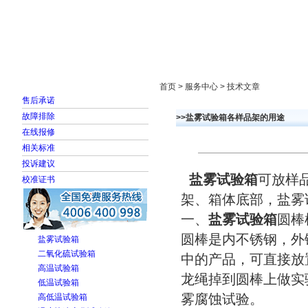
首页
走进雅士林
新闻中心
产品展示
首页 > 服务中心 > 技术文章
售后承诺
故障排除
>>盐雾试验箱各样品架的用途
在线报修
相关标准
投诉建议
盐雾试验箱
可放样品
校准证书
架、箱体底部，盐雾
一、
盐雾试验箱
圆棒
圆棒是内不锈钢，外镀
盐雾试验箱
二氧化硫试验箱
中的产品，可直接放
高温试验箱
龙绳掉到圆棒上做实
低温试验箱
雾腐蚀试验。
高低温试验箱