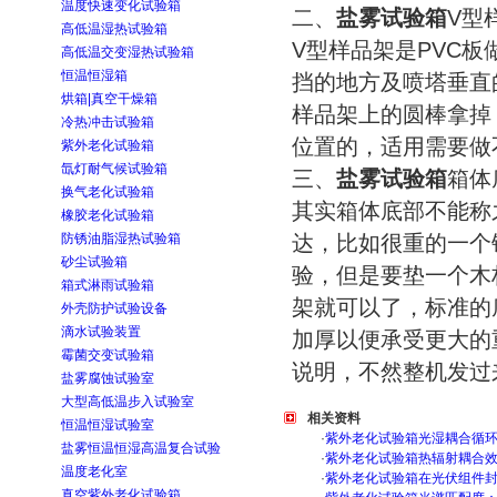
温度快速变化试验箱
二、
盐雾试验箱
V型
高低温湿热试验箱
V型样品架是PVC板
高低温交变湿热试验箱
恒温恒湿箱
挡的地方及喷塔垂直
烘箱|真空干燥箱
样品架上的圆棒拿掉
冷热冲击试验箱
位置的，适用需要做
紫外老化试验箱
氙灯耐气候试验箱
三、
盐雾试验箱
箱体
换气老化试验箱
其实箱体底部不能称
橡胶老化试验箱
防锈油脂湿热试验箱
达，比如很重的一个
砂尘试验箱
验，但是要垫一个木
箱式淋雨试验箱
架就可以了，标准的
外壳防护试验设备
滴水试验装置
加厚以便承受更大的
霉菌交变试验箱
说明，不然整机发过
盐雾腐蚀试验室
大型高低温步入试验室
相关资料
恒温恒湿试验室
·
紫外老化试验箱光湿耦合循
盐雾恒温恒湿高温复合试验
·
紫外老化试验箱热辐射耦合
温度老化室
·
紫外老化试验箱在光伏组件
真空紫外老化试验箱